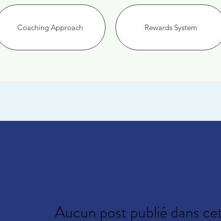
Coaching Approach
Rewards System
Aucun post publié dans ce