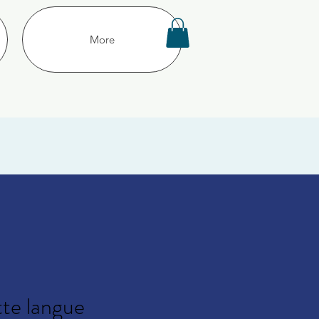
More
tte langue